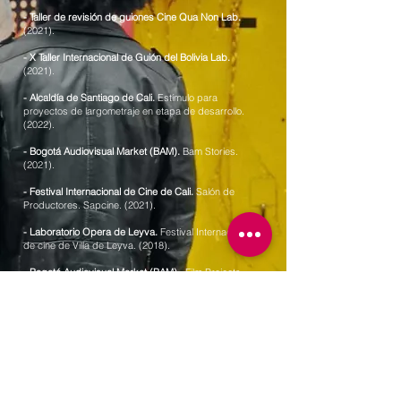
- Taller de revisión de guiones Cine Qua Non Lab.
(2021).
- X Taller Internacional de Guión del Bolivia Lab.
(2021).
- Alcaldía de Santiago de Cali.
Estímulo para
proyectos de largometraje en etapa de desarrollo.
(2022).
- Bogotá Audiovisual Market (BAM).
Bam Stories.
(2021).
- Festival Internacional de Cine de Cali.
Salón de
Productores. Sapcine. (2021).
- Laboratorio Opera de Leyva.
Festival Internacional
de cine de Villa de Leyva. (2018).
- Bogotá Audiovisual Market (BAM).
Film Projects.
(2022).
OTROS PROYECTOS