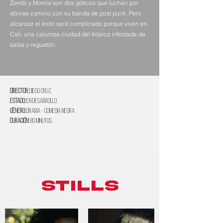
Zombi y Momia son dos góticos que luchan por
abrirse camino con su banda de post punk. Pero
alcanzar el éxito será complicado porque viven en
Cali, una calurosa ciudad del trópico infestada de
salsa y reguetón.
Director:
Diego Cruz.
Estado:
En desarrollo
Género:
DRAMA - COMEDIA NEGRA
Duración:
80 minutos.
STILLS